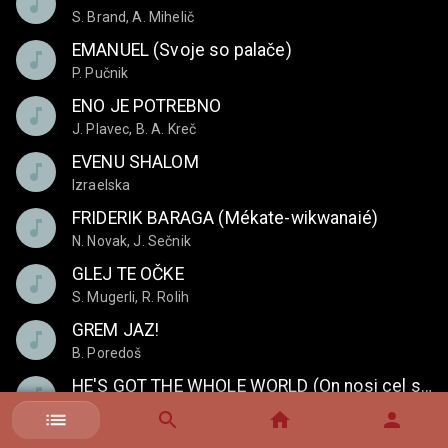
S. Brand, A. Mihelič
Izberi pesem
EMANUEL (Svoje so palače)
Klikni na pesem v seznamu na levi.
P. Pučnik
ENO JE POTREBNO
J. Plavec, B. A. Kreč
EVENU SHALOM
Izraelska
FRIDERIK BARAGA (Mékate-wikwanaié)
N. Novak, J. Sečnik
GLEJ TE OČKE
S. Mugerli, R. Rolih
GREM JAZ!
B. Poredoš
HE'S GOT THE WHOLE WORLD (On nosi cel svet)
Ameriška
HVALA