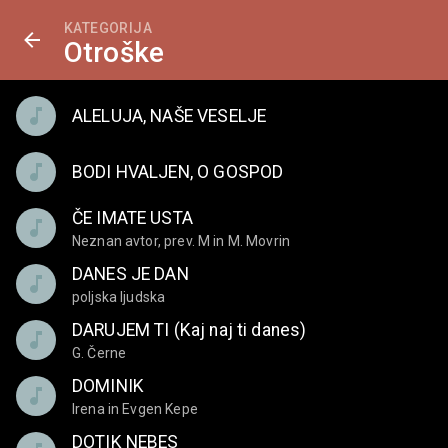
KATEGORIJA
Otroške
ALELUJA, NAŠE VESELJE
BODI HVALJEN, O GOSPOD
ČE IMATE USTA
Neznan avtor, prev. M in M. Movrin
DANES JE DAN
poljska ljudska
DARUJEM TI (Kaj naj ti danes)
G. Černe
DOMINIK
Irena in Evgen Kepe
DOTIK NEBES