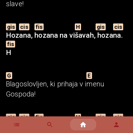
slave!
gis
cis
fis
H
gis
cis
Hoz
ana,
hozana
na
vi
šavah,
hoza
na.
fis
H
G
E
Blagoslovljen,
ki prihaja v
i
menu
Gospoda!
gis
cis
fis
H
gis
cis
Hoz
ana,
hozana
na
vi
šavah,
hoza
na.