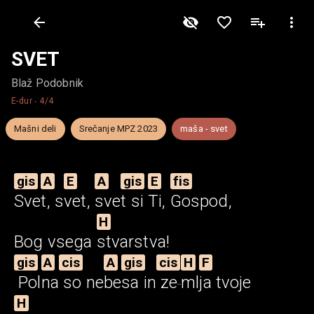
SVET
Blaž Podobnik
E-dur
‧
4/4
Mašni deli
Srečanje MPZ 2023
maša - svet
gis
A
E
A
gis
E
fis
Sve
t,
s
vet,
sve
t
si
Ti,
Gospod,
H
Bog vsega
stvarstva!
gis
A
cis
A
gis
cis
H
F
Pol
na
so
ne
be
sa
in
ze
ml
ja
tvoje
H