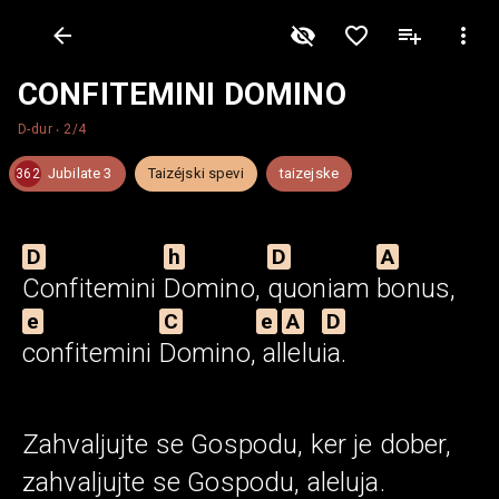
CONFITEMINI DOMINO
D-dur
‧
2/4
Jubilate 3
Taizéjski spevi
taizejske
362
D
h
D
A
Confitemini
Domino,
quoniam
bonus,
e
C
e
A
D
confitemini
Domino,
al
lelu
ia.
Zahvaljujte se Gospodu, ker je dober,
zahvaljujte se Gospodu, aleluja.