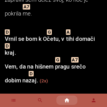
A7
pokrila
me.
D
G
A
Vrnil
se bom k
O
četu,
v
tihi
domači
D
kraj.
G
A7
Vem, da na hišnem
pragu
srečo
D
dobim
na
zaj.
(2x)
d
Cesta
zvabila me je, da sem zapustil