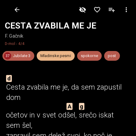
CESTA ZVABILA ME JE
F. Gačnik
D-mol
‧
4/4
Jubilate 3
Mladinske pesmi
spokorne
post
37
d
Cesta
zvabila me je, da sem zapustil
dom
A
g
očetov in v svet
od
šel,
srečo
iskat
sem šel,
zapravil sem delež svoj, ko noč je