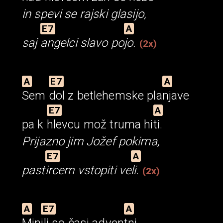
in spevi se rajski glasijo,
E7
A
saj
angelci
slavo
po
jo.
(2x)
A
E7
A
Sem
dol
z betlehemske
pla
njave
E7
A
pa k
hlevcu
mož truma
hi
ti.
Prijazno jim Jožef pokima,
E7
A
past
ircem
vstopiti
ve
li.
(2x)
A
E7
A