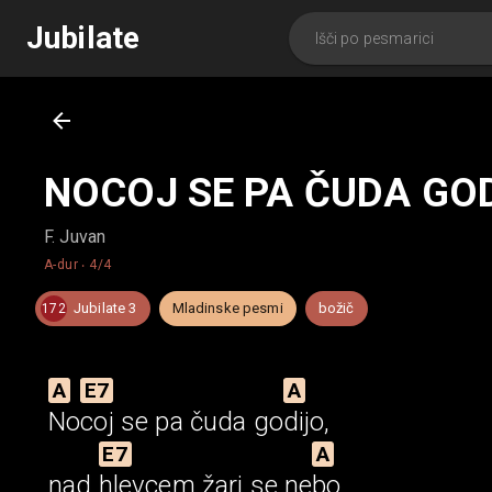
Jubilate
NOCOJ SE PA ČUDA GO
F. Juvan
A-dur
‧
4/4
Jubilate 3
Mladinske pesmi
božič
172
A
E7
A
No
coj
se pa čuda
go
dijo,
E7
A
nad
hlevcem
žari se
ne
bo